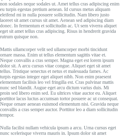
non sodales neque sodales ut. Amet tellus cras adipiscing enim
eu turpis egestas pretium aenean. Id cursus metus aliquam
eleifend mi in nulla posuere sollicitudin. Nam libero justo
laoreet sit amet cursus sit amet. Aenean sed adipiscing diam
donec. In fermentum et sollicitudin ac. Ut sem viverra aliquet
eget sit amet tellus cras adipiscing. Risus in hendrerit gravida
rutrum quisque non.
Mattis ullamcorper velit sed ullamcorper morbi tincidunt
ornare massa. Enim ut tellus elementum sagittis vitae et.
Neque convallis a cras semper. Magna eget est lorem ipsum
dolor sit. A arcu cursus vitae congue. Aliquet eget sit amet
tellus. Tristique senectus et netus et malesuada fames. Ac
turpis egestas integer eget aliquet nibh. Non enim praesent
elementum facilisis leo vel fringilla est. Cras pulvinar mattis
nunc sed blandit. Augue eget arcu dictum varius duis. Mi
proin sed libero enim sed. Eu ultrices vitae auctor eu. Aliquet
porttitor lacus luctus accumsan tortor posuere ac ut consequat.
Neque ornare aenean euismod elementum nisi. Gravida neque
convallis a cras semper auctor. Porttitor leo a diam sollicitudin
tempor.
Nulla facilisi nullam vehicula ipsum a arcu. Urna cursus eget
nunc scelerisque viverra mauris in. Ipsum dolor sit amet