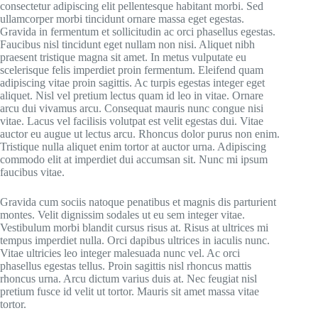
consectetur adipiscing elit pellentesque habitant morbi. Sed
ullamcorper morbi tincidunt ornare massa eget egestas.
Gravida in fermentum et sollicitudin ac orci phasellus egestas.
Faucibus nisl tincidunt eget nullam non nisi. Aliquet nibh
praesent tristique magna sit amet. In metus vulputate eu
scelerisque felis imperdiet proin fermentum. Eleifend quam
adipiscing vitae proin sagittis. Ac turpis egestas integer eget
aliquet. Nisl vel pretium lectus quam id leo in vitae. Ornare
arcu dui vivamus arcu. Consequat mauris nunc congue nisi
vitae. Lacus vel facilisis volutpat est velit egestas dui. Vitae
auctor eu augue ut lectus arcu. Rhoncus dolor purus non enim.
Tristique nulla aliquet enim tortor at auctor urna. Adipiscing
commodo elit at imperdiet dui accumsan sit. Nunc mi ipsum
faucibus vitae.
Gravida cum sociis natoque penatibus et magnis dis parturient
montes. Velit dignissim sodales ut eu sem integer vitae.
Vestibulum morbi blandit cursus risus at. Risus at ultrices mi
tempus imperdiet nulla. Orci dapibus ultrices in iaculis nunc.
Vitae ultricies leo integer malesuada nunc vel. Ac orci
phasellus egestas tellus. Proin sagittis nisl rhoncus mattis
rhoncus urna. Arcu dictum varius duis at. Nec feugiat nisl
pretium fusce id velit ut tortor. Mauris sit amet massa vitae
tortor.