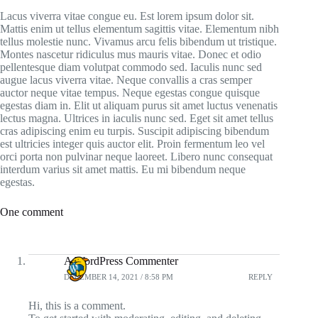
Lacus viverra vitae congue eu. Est lorem ipsum dolor sit.
Mattis enim ut tellus elementum sagittis vitae. Elementum nibh
tellus molestie nunc. Vivamus arcu felis bibendum ut tristique.
Montes nascetur ridiculus mus mauris vitae. Donec et odio
pellentesque diam volutpat commodo sed. Iaculis nunc sed
augue lacus viverra vitae. Neque convallis a cras semper
auctor neque vitae tempus. Neque egestas congue quisque
egestas diam in. Elit ut aliquam purus sit amet luctus venenatis
lectus magna. Ultrices in iaculis nunc sed. Eget sit amet tellus
cras adipiscing enim eu turpis. Suscipit adipiscing bibendum
est ultricies integer quis auctor elit. Proin fermentum leo vel
orci porta non pulvinar neque laoreet. Libero nunc consequat
interdum varius sit amet mattis. Eu mi bibendum neque
egestas.
One comment
A WordPress Commenter
DECEMBER 14, 2021 / 8:58 PM
REPLY
Hi, this is a comment.